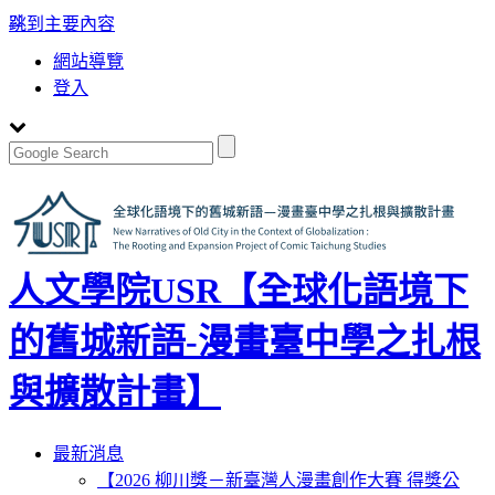
:::
跳到主要內容
網站導覽
登入
人文學院USR【全球化語境下
的舊城新語-漫畫臺中學之扎根
與擴散計畫】
Toggle
最新消息
navigation
【2026 柳川獎－新臺灣人漫畫創作大賽 得獎公