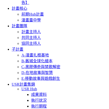
告】
計畫核心
前期Hub計畫
漫畫臺中學
計畫團隊
計畫主持人
共同主持人
協同主持人
子計畫
A-漫畫扎根基地
B-舊城全球化繪本
C-黑膠傳奇與禁歌解密
D-在地故事與智慧
E-移動故事與遊戲創生
USR計畫集錦
USR Hub
成果資料
執行狀況
執行期程